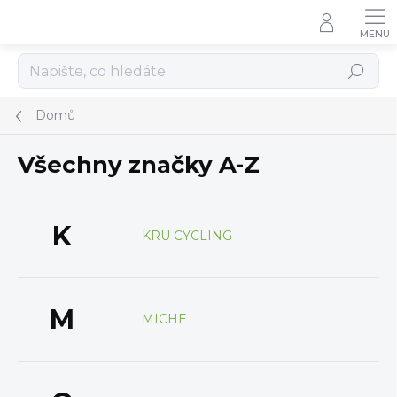
Přejít
na
obsah
Hledat
Domů
Všechny značky A-Z
K
KRU CYCLING
M
MICHE