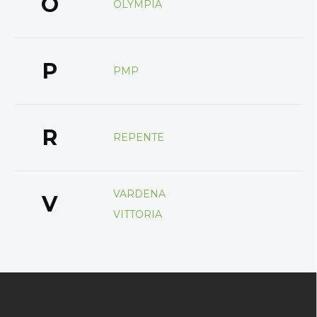
O
OLYMPIA
P
PMP
R
REPENTE
VARDENA
V
VITTORIA
Z
á
p