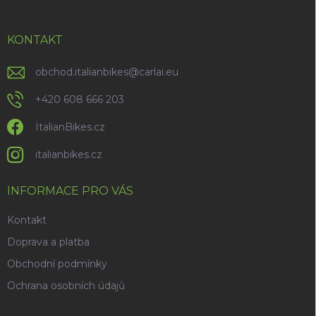
a
t
í
KONTAKT
obchod.italianbikes
@
carlai.eu
+420 608 666 203
ItalianBikes.cz
italianbikes.cz
INFORMACE PRO VÁS
Kontakt
Doprava a platba
Obchodní podmínky
Ochrana osobních údajů