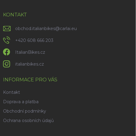
a
t
í
KONTAKT
obchod.italianbikes
@
carlai.eu
+420 608 666 203
ItalianBikes.cz
italianbikes.cz
INFORMACE PRO VÁS
Kontakt
Doprava a platba
Obchodní podmínky
Ochrana osobních údajů