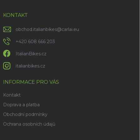
a
t
í
KONTAKT
obchod.italianbikes
@
carlai.eu
+420 608 666 203
ItalianBikes.cz
italianbikes.cz
INFORMACE PRO VÁS
Kontakt
Doprava a platba
Obchodní podmínky
Ochrana osobních údajů