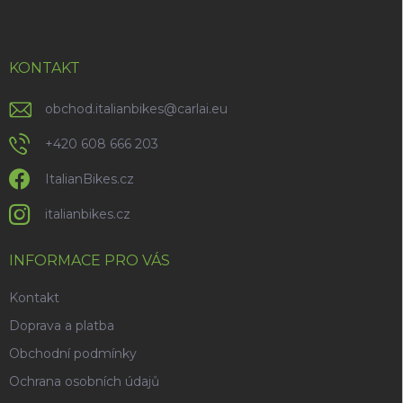
p
a
t
í
KONTAKT
obchod.italianbikes
@
carlai.eu
+420 608 666 203
ItalianBikes.cz
italianbikes.cz
INFORMACE PRO VÁS
Kontakt
Doprava a platba
Obchodní podmínky
Ochrana osobních údajů