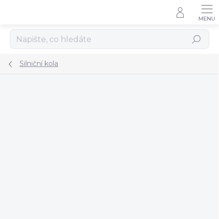
Přejít
na
obsah
Hledat
Silniční kola