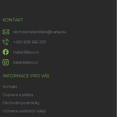
p
a
t
í
KONTAKT
obchod.italianbikes
@
carlai.eu
+420 608 666 203
ItalianBikes.cz
italianbikes.cz
INFORMACE PRO VÁS
Kontakt
Doprava a platba
Obchodní podmínky
Ochrana osobních údajů