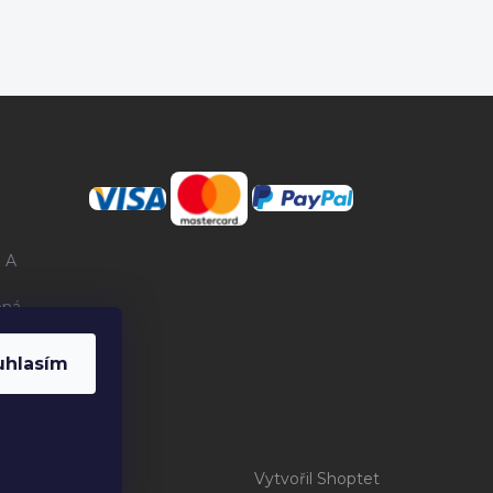
 A
ená
uhlasím
Vytvořil Shoptet