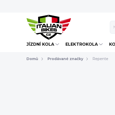
Přejít
na
obsah
JÍZDNÍ KOLA
ELEKTROKOLA
K
Domů
Prodávané značky
Repente