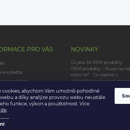
ORMACE PRO VÁS
NOVINKY
Co jsou to OEM produkty
kt
OEM produkty – Pozor na ně!
va a platba
nebo ne? Co vlastně v
cyklistickém prostředí znam
odní podmínky
ona taju...
na osobních údajů
 cookies, abychom Vám umožnili pohodlné
So
 webu a díky analýze provozu webu neustále
Archiv
 jeho funkce, výkon a použitelnost. Více
zde
.
ní
razena.