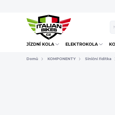
Přejít
na
obsah
JÍZDNÍ KOLA
ELEKTROKOLA
K
Domů
KOMPONENTY
Siniční řidítka